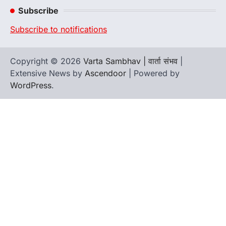
Subscribe
Subscribe to notifications
Copyright © 2026
Varta Sambhav | वार्ता संभव
|
Extensive News by
Ascendoor
| Powered by
WordPress
.