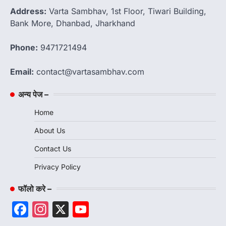
Address:
Varta Sambhav, 1st Floor, Tiwari Building,
Bank More, Dhanbad, Jharkhand
Phone:
9471721494
Email:
contact@vartasambhav.com
अन्य पेज –
Home
About Us
Contact Us
Privacy Policy
फॉलो करे –
Facebook
Instagram
X
YouTube
Channel