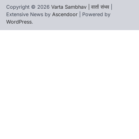
Copyright © 2026
Varta Sambhav | वार्ता संभव
|
Extensive News by
Ascendoor
| Powered by
WordPress
.