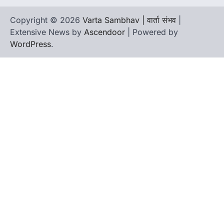
Copyright © 2026
Varta Sambhav | वार्ता संभव
|
Extensive News by
Ascendoor
| Powered by
WordPress
.