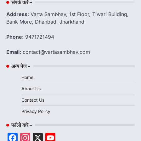
संपर्क करें –
Address:
Varta Sambhav, 1st Floor, Tiwari Building,
Bank More, Dhanbad, Jharkhand
Phone:
9471721494
Email:
contact@vartasambhav.com
अन्य पेज –
Home
About Us
Contact Us
Privacy Policy
फॉलो करे –
Facebook
Instagram
X
YouTube