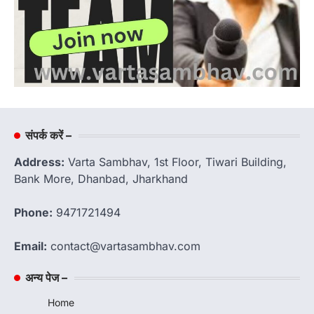
संपर्क करें –
Address:
Varta Sambhav, 1st Floor, Tiwari Building,
Bank More, Dhanbad, Jharkhand
Phone:
9471721494
Email:
contact@vartasambhav.com
अन्य पेज –
Home