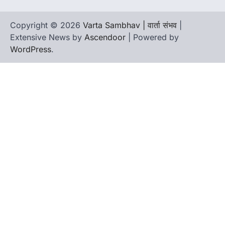
Copyright © 2026
Varta Sambhav | वार्ता संभव
|
Extensive News by
Ascendoor
| Powered by
WordPress
.