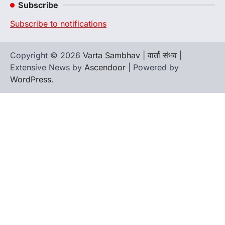
Subscribe
Subscribe to notifications
Copyright © 2026
Varta Sambhav | वार्ता संभव
|
Extensive News by
Ascendoor
| Powered by
WordPress
.