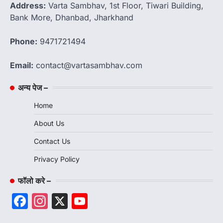
Address:
Varta Sambhav, 1st Floor, Tiwari Building,
Bank More, Dhanbad, Jharkhand
Phone:
9471721494
Email:
contact@vartasambhav.com
अन्य पेज –
Home
About Us
Contact Us
Privacy Policy
फॉलो करे –
Facebook
Instagram
X
YouTube
Channel