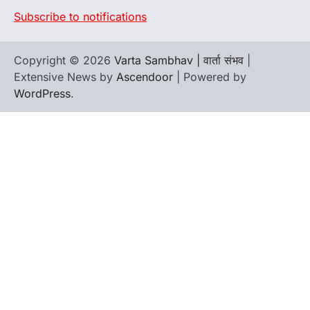
Subscribe to notifications
Copyright © 2026
Varta Sambhav | वार्ता संभव
|
Extensive News by
Ascendoor
| Powered by
WordPress
.