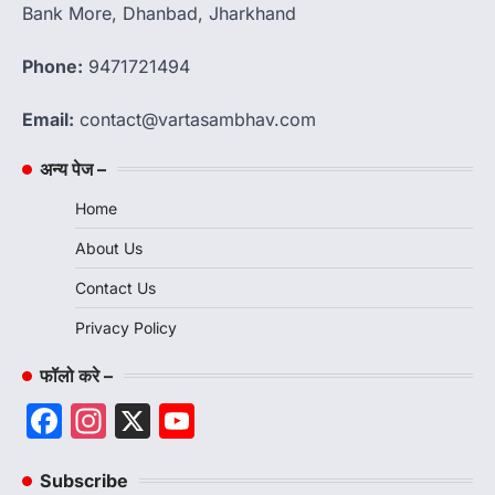
Bank More, Dhanbad, Jharkhand
Phone:
9471721494
Email:
contact@vartasambhav.com
अन्य पेज –
Home
About Us
Contact Us
Privacy Policy
फॉलो करे –
Facebook
Instagram
X
YouTube
Channel
Subscribe