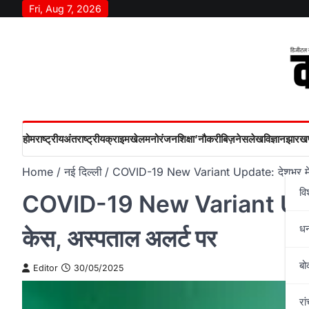
Skip
Fri, Aug 7, 2026
to
content
होम
राष्‍ट्रीय
अंतराष्‍ट्रीय
क्राइम
खेल
मनोरंजन
शिक्षा’
नौकरी
बिज़नेस
लेख
विज्ञान
झारखण
Home
नई दिल्ली
COVID-19 New Variant Update: देशभर में 1
वि
COVID-19 New Variant Update
ध
केस, अस्पताल अलर्ट पर
बो
Editor
30/05/2025
रां