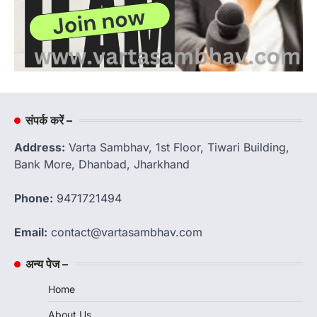
संपर्क करें –
Address:
Varta Sambhav, 1st Floor, Tiwari Building,
Bank More, Dhanbad, Jharkhand
Phone:
9471721494
Email:
contact@vartasambhav.com
अन्य पेज –
Home
About Us