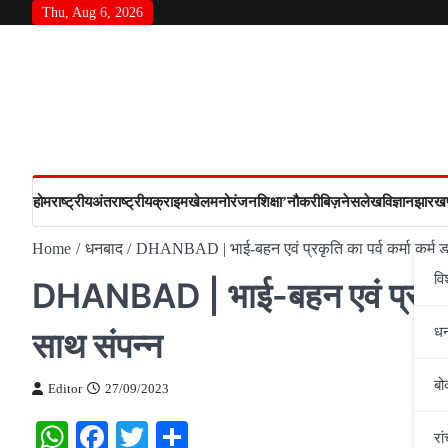
Skip
Thu, Aug 6, 2026
to
content
होम
राष्‍ट्रीय
अंतराष्‍ट्रीय
क्राइम
खेल
मनोरंजन
शिक्षा’
नौकरी
बिज़नेस
लेख
विज्ञान
झारखण
Home
धनबाद
DHANBAD | भाई-बहन एवं प्रकृति का पर्व कर्मा कर्म ड
वि
DHANBAD | भाई-बहन एवं प्रकृति का
ध
साथ संपन्न
बो
Editor
27/09/2023
WhatsApp
Facebook
Twitter
Share
रां