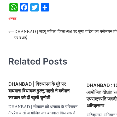
WhatsApp
Facebook
Twitter
Share
धनबाद
Post
⟵
DHANBAD | जदयू महिला जिलाध्यक्ष पद पुष्पा पांडेय का मनोनयन हो
पर बधाई
navigation
Related Posts
DHANBAD | विस्थापन के मुद्दे पर
DHANBAD : 10 द
बाघमारा विधायक ढुल्लू महतो ने वर्तमान
आयोजित दीक्षांत समा
सरकार को दी खुली चुनौती
उपराष्ट्रपति जगद
अतिक्रमण
DHANBAD | सोमवार को धनबाद के परिसदन
में प्रेस वार्ता आयोजित कर बाघमारा विधायक ने
अतिक्रमण अभियान च