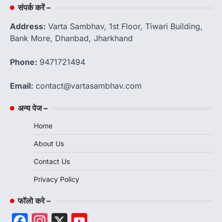
संपर्क करें –
Address:
Varta Sambhav, 1st Floor, Tiwari Building,
Bank More, Dhanbad, Jharkhand
Phone:
9471721494
Email:
contact@vartasambhav.com
अन्य पेज –
Home
About Us
Contact Us
Privacy Policy
फॉलो करे –
Facebook
Instagram
X
YouTube