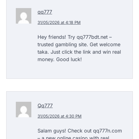
qq777
31/05/2026 at 4:18 PM
Hey friends! Try qq777bdt.net –
trusted gambling site. Get welcome
taka. Just click the link and win real
money. Good luck!
Qq777
31/05/2026 at 4:30 PM
Salam guys! Check out qq777n.com
– a new online casino with real