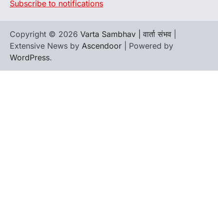
Subscribe to notifications
Copyright © 2026
Varta Sambhav | वार्ता संभव
|
Extensive News by
Ascendoor
| Powered by
WordPress
.