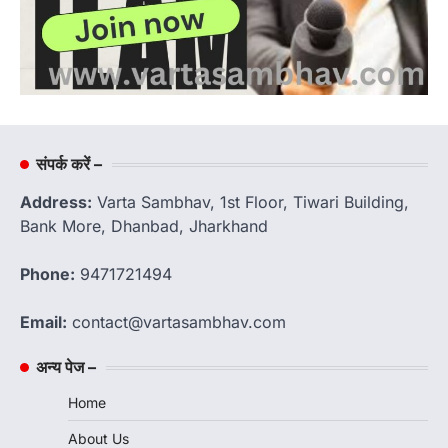
संपर्क करें –
Address:
Varta Sambhav, 1st Floor, Tiwari Building,
Bank More, Dhanbad, Jharkhand
Phone:
9471721494
Email:
contact@vartasambhav.com
अन्य पेज –
Home
About Us