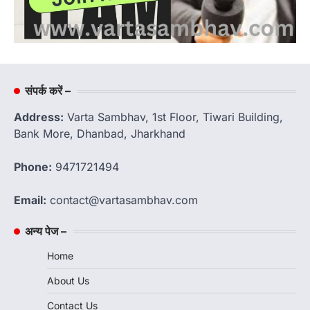
संपर्क करें –
Address:
Varta Sambhav, 1st Floor, Tiwari Building,
Bank More, Dhanbad, Jharkhand
Phone:
9471721494
Email:
contact@vartasambhav.com
अन्य पेज –
Home
About Us
Contact Us