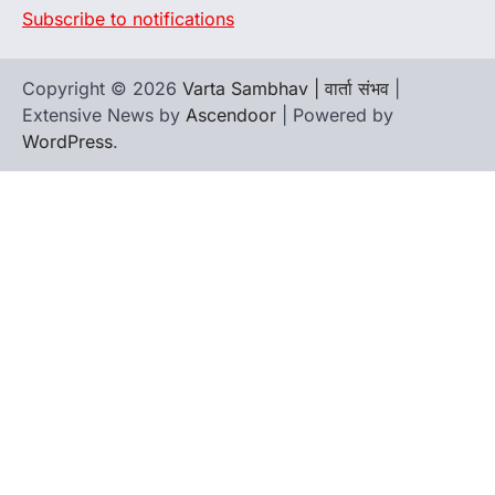
Subscribe to notifications
Copyright © 2026
Varta Sambhav | वार्ता संभव
|
Extensive News by
Ascendoor
| Powered by
WordPress
.