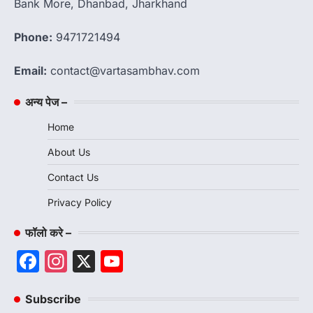
Bank More, Dhanbad, Jharkhand
Phone:
9471721494
Email:
contact@vartasambhav.com
अन्य पेज –
Home
About Us
Contact Us
Privacy Policy
फॉलो करे –
Facebook
Instagram
X
YouTube
Channel
Subscribe