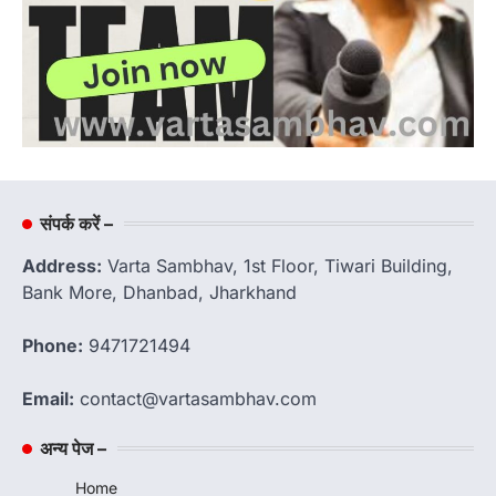
संपर्क करें –
Address:
Varta Sambhav, 1st Floor, Tiwari Building,
Bank More, Dhanbad, Jharkhand
Phone:
9471721494
Email:
contact@vartasambhav.com
अन्य पेज –
Home