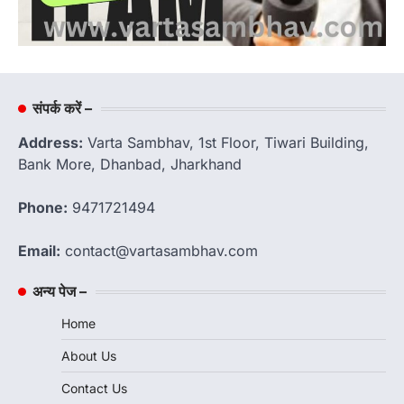
संपर्क करें –
Address:
Varta Sambhav, 1st Floor, Tiwari Building,
Bank More, Dhanbad, Jharkhand
Phone:
9471721494
Email:
contact@vartasambhav.com
अन्य पेज –
Home
About Us
Contact Us