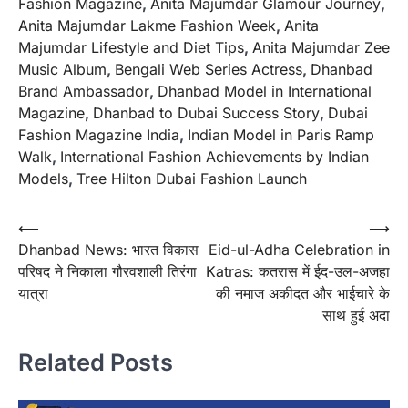
Fashion Magazine
,
Anita Majumdar Glamour Journey
,
Anita Majumdar Lakme Fashion Week
,
Anita
Majumdar Lifestyle and Diet Tips
,
Anita Majumdar Zee
Music Album
,
Bengali Web Series Actress
,
Dhanbad
Brand Ambassador
,
Dhanbad Model in International
Magazine
,
Dhanbad to Dubai Success Story
,
Dubai
Fashion Magazine India
,
Indian Model in Paris Ramp
Walk
,
International Fashion Achievements by Indian
Models
,
Tree Hilton Dubai Fashion Launch
Post
⟵
⟶
Dhanbad News: भारत विकास
Eid-ul-Adha Celebration in
navigation
परिषद ने निकाला गौरवशाली तिरंगा
Katras: कतरास में ईद-उल-अजहा
यात्रा
की नमाज अकीदत और भाईचारे के
साथ हुई अदा
Related Posts