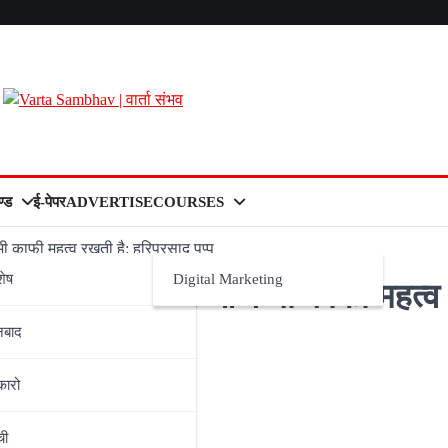
्ड
ई-पेपर
ADVERTISE
COURSES
 काफी महत्व रखती है: हरिप्रसाद पप्पू
शेष
Digital Marketing
ड़ाई एवं संघर्ष आज भी काफी महत्व
नबाद
कारो
ची