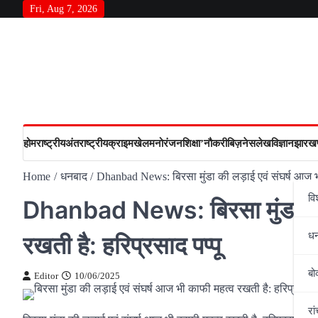
Skip
Fri, Aug 7, 2026
to
content
होम
राष्‍ट्रीय
अंतराष्‍ट्रीय
क्राइम
खेल
मनोरंजन
शिक्षा’
नौकरी
बिज़नेस
लेख
विज्ञान
झारखण
Home
धनबाद
Dhanbad News: बिरसा मुंडा की लड़ाई एवं संघर्ष आज भी
वि
Dhanbad News: बिरसा मुंडा की ल
ध
रखती है: हरिप्रसाद पप्पू
बो
Editor
10/06/2025
रां