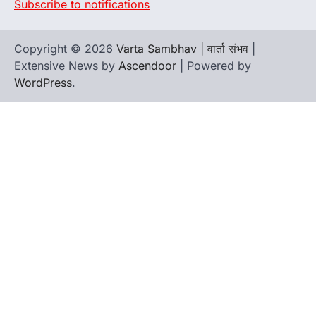
Subscribe to notifications
Copyright © 2026
Varta Sambhav | वार्ता संभव
|
Extensive News by
Ascendoor
| Powered by
WordPress
.