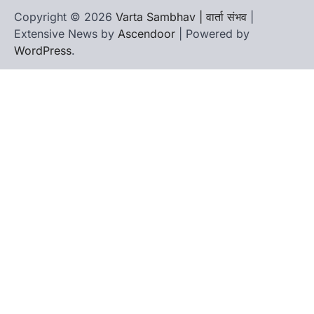
Copyright © 2026
Varta Sambhav | वार्ता संभव
|
Extensive News by
Ascendoor
| Powered by
WordPress
.