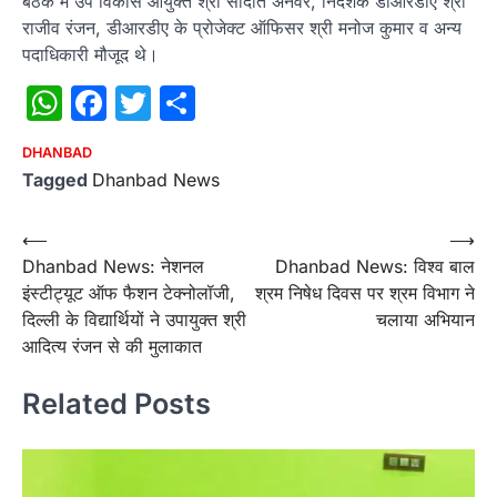
बैठक में उप विकास आयुक्त श्री सादात अनवर, निदेशक डीआरडीए श्री
राजीव रंजन, डीआरडीए के प्रोजेक्ट ऑफिसर श्री मनोज कुमार व अन्य
पदाधिकारी मौजूद थे।
WhatsApp
Facebook
Twitter
Share
DHANBAD
Tagged
Dhanbad News
Post
⟵
⟶
Dhanbad News: नेशनल
Dhanbad News: विश्व बाल
navigation
इंस्टीट्यूट ऑफ फैशन टेक्नोलॉजी,
श्रम निषेध दिवस पर श्रम विभाग ने
दिल्ली के विद्यार्थियों ने उपायुक्त श्री
चलाया अभियान
आदित्य रंजन से की मुलाकात
Related Posts