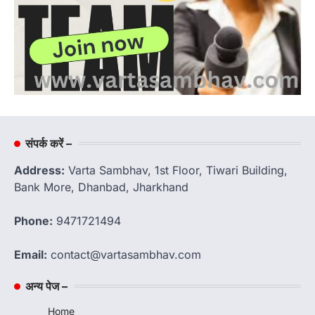
संपर्क करें –
Address:
Varta Sambhav, 1st Floor, Tiwari Building,
Bank More, Dhanbad, Jharkhand
Phone:
9471721494
Email:
contact@vartasambhav.com
अन्य पेज –
Home