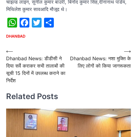
चाइल्ड लाइन, सुनील कुमार बाउरी, बिनोद कुमार सिंह,दीनानाथ पांडेय,
मिथिलेश कुमार सावआदि मौजूद थे।
WhatsApp
Facebook
Twitter
Share
DHANBAD
Post
⟵
⟶
Dhanbad News: डीडीसी ने
Dhanbad News: नशा मुक्ति के
navigation
दिया सर्वे कराकर सभी तालाबों की
लिए लोगों को किया जागरूकता
सूची 15 दिनों में उपलब्ध कराने का
निर्देश
Related Posts