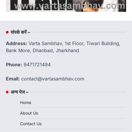
संपर्क करें –
Address:
Varta Sambhav, 1st Floor, Tiwari Building,
Bank More, Dhanbad, Jharkhand
Phone:
9471721494
Email:
contact@vartasambhav.com
अन्य पेज –
Home
About Us
Contact Us