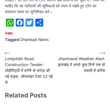
दिखता। हर दिन देरी से ट्रेन चलाना अब सामान्य बन चुका है। रेलवे को
चाहिए कि वह यात्रियों की सुविधाओं को ध्यान में रखते हुए ट्रेन का
संचालन समय पर सुनिश्चित करे।
WhatsApp
Facebook
Twitter
Share
धनबाद
Tagged
Dhanbad News
Post
⟵
⟶
Lohipitdih Road
Jharkhand Weather Alert:
navigation
Construction Tender:
झारखंड में अगले कुछ दिनों तक हो
लोहीपिट्ठी में बनेगी दो करोड़ की
सकती है बारिश
नई सड़क, ऑनलाइन टेंडर 22 मई
से
Related Posts