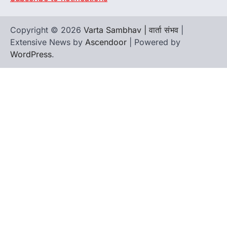
Copyright © 2026
Varta Sambhav | वार्ता संभव
|
Extensive News by
Ascendoor
| Powered by
WordPress
.