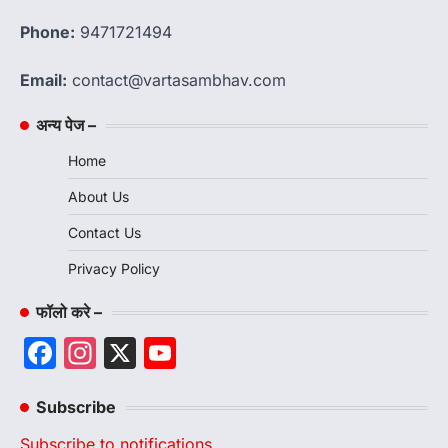
Phone:
9471721494
Email:
contact@vartasambhav.com
अन्य पेज –
Home
About Us
Contact Us
Privacy Policy
फॉलो करे –
Facebook
Instagram
X
YouTube
Channel
Subscribe
Subscribe to notifications