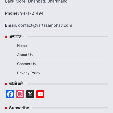
Bank More, Dhanbad, Jharkhand
Phone:
9471721494
Email:
contact@vartasambhav.com
अन्य पेज –
Home
About Us
Contact Us
Privacy Policy
फॉलो करे –
Facebook
Instagram
X
YouTube
Channel
Subscribe