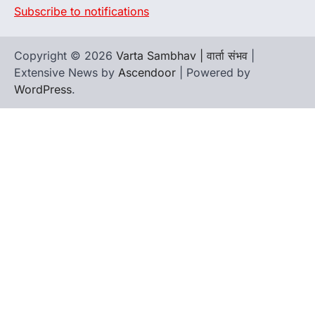
Subscribe to notifications
Copyright © 2026
Varta Sambhav | वार्ता संभव
|
Extensive News by
Ascendoor
| Powered by
WordPress
.