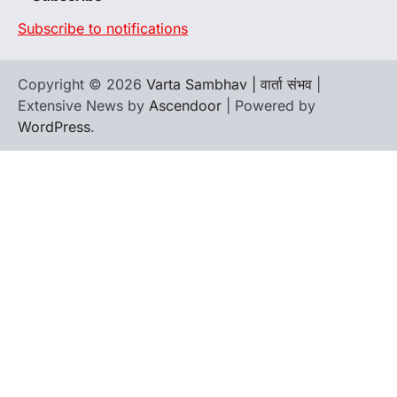
Subscribe to notifications
Copyright © 2026
Varta Sambhav | वार्ता संभव
|
Extensive News by
Ascendoor
| Powered by
WordPress
.