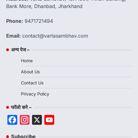
Bank More, Dhanbad, Jharkhand
Phone:
9471721494
Email:
contact@vartasambhav.com
अन्य पेज –
Home
About Us
Contact Us
Privacy Policy
फॉलो करे –
Facebook
Instagram
X
YouTube
Channel
Subscribe