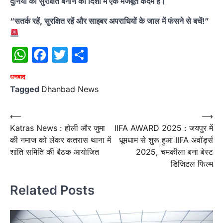
दुनिया को सुरक्षित बनाने की दिशा में एक मजबूत कदम है।
“सतर्क रहें, सुरक्षित रहें और साइबर अपराधियों के जाल में फंसने से बचें!”
WhatsApp
Facebook
Twitter
Share
धनबाद
Tagged
Dhanbad News
Post
⟵
⟶
Katras News : होली और जुमा
IIFA AWARD 2025 : जयपुर में
navigation
की नमाज को लेकर कतरास थाना में
धूमधाम से शुरू हुआ IIFA अवॉर्ड्स
शांति समिति की बैठक आयोजित
2025, चमकीला बना बेस्ट
डिजिटल फिल्म
Related Posts