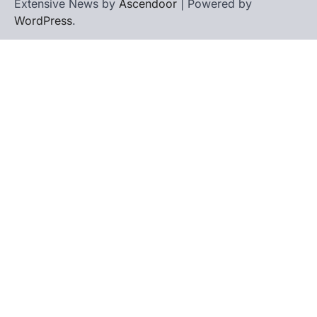
Extensive News by
Ascendoor
| Powered by
WordPress
.