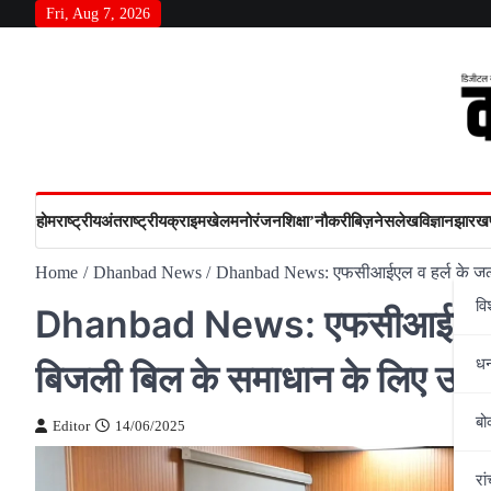
Skip
Fri, Aug 7, 2026
to
content
होम
राष्‍ट्रीय
अंतराष्‍ट्रीय
क्राइम
खेल
मनोरंजन
शिक्षा’
नौकरी
बिज़नेस
लेख
विज्ञान
झारखण
Home
Dhanbad News
Dhanbad News: एफसीआईएल व हर्ल के जलापूर
वि
Dhanbad News: एफसीआईएल व हर्ल
ध
बिजली बिल के समाधान के लिए उपाय
बो
Editor
14/06/2025
रां