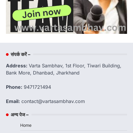
संपर्क करें –
Address:
Varta Sambhav, 1st Floor, Tiwari Building,
Bank More, Dhanbad, Jharkhand
Phone:
9471721494
Email:
contact@vartasambhav.com
अन्य पेज –
Home