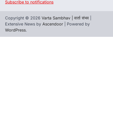
Subscribe to notifications
Copyright © 2026
Varta Sambhav | वार्ता संभव
|
Extensive News by
Ascendoor
| Powered by
WordPress
.