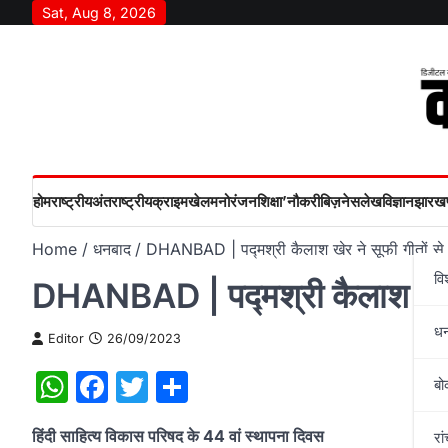
Skip
Sat, Aug 8, 2026
to
content
होम
राष्‍ट्रीय
अंतराष्‍ट्रीय
क्राइम
खेल
मनोरंजन
शिक्षा’
नौकरी
बिज़नेस
लेख
विज्ञान
झारखण
Home
धनबाद
DHANBAD | पद्मश्री कैलाश खेर ने सूफी गीतों से 
वि
DHANBAD | पद्मश्री कैलाश खेर ने
ध
Editor
26/09/2023
WhatsApp
Facebook
Twitter
Share
बो
हिंदी साहित्य विकास परिषद के 44 वां स्थापना दिवस
रां