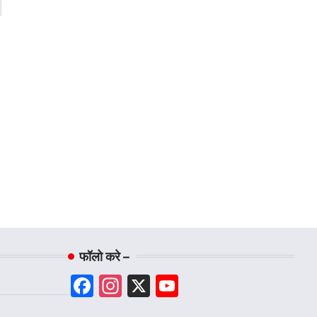
फॉलो करे –
Facebook
Instagram
X
YouTube
Channel