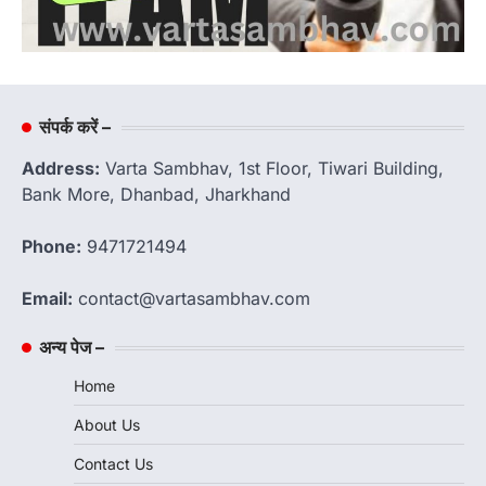
संपर्क करें –
Address:
Varta Sambhav, 1st Floor, Tiwari Building,
Bank More, Dhanbad, Jharkhand
Phone:
9471721494
Email:
contact@vartasambhav.com
अन्य पेज –
Home
About Us
Contact Us