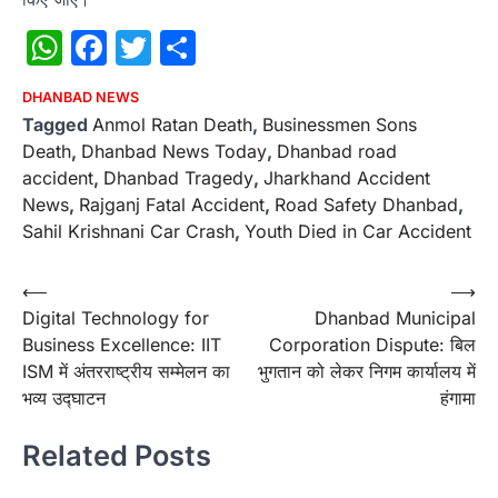
WhatsApp
Facebook
Twitter
Share
DHANBAD NEWS
Tagged
Anmol Ratan Death
,
Businessmen Sons
Death
,
Dhanbad News Today
,
Dhanbad road
accident
,
Dhanbad Tragedy
,
Jharkhand Accident
News
,
Rajganj Fatal Accident
,
Road Safety Dhanbad
,
Sahil Krishnani Car Crash
,
Youth Died in Car Accident
Post
⟵
⟶
Digital Technology for
Dhanbad Municipal
navigation
Business Excellence: IIT
Corporation Dispute: बिल
ISM में अंतरराष्ट्रीय सम्मेलन का
भुगतान को लेकर निगम कार्यालय में
भव्य उद्घाटन
हंगामा
Related Posts