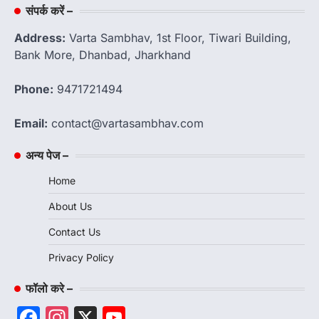
संपर्क करें –
Address:
Varta Sambhav, 1st Floor, Tiwari Building,
Bank More, Dhanbad, Jharkhand
Phone:
9471721494
Email:
contact@vartasambhav.com
अन्य पेज –
Home
About Us
Contact Us
Privacy Policy
फॉलो करे –
Facebook
Instagram
X
YouTube