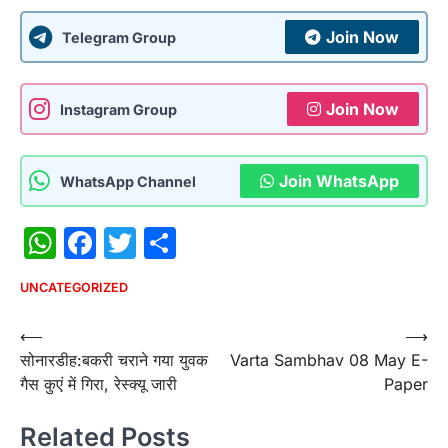
Join Now
Telegram Group
Join Now
Instagram Group
Join WhatsApp
WhatsApp Channel
WhatsApp
Facebook
Twitter
Share
UNCATEGORIZED
Post
⟵
⟶
सोनारडीह:बकरी चराने गया युवक
Varta Sambhav 08 May E-
navigation
गैस कुएं में गिरा, रेस्क्यू जारी
Paper
Related Posts