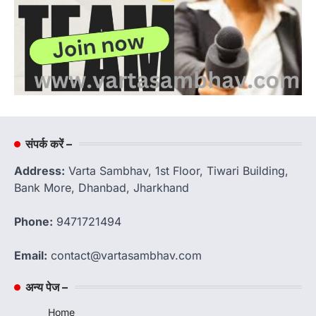
संपर्क करें –
Address:
Varta Sambhav, 1st Floor, Tiwari Building,
Bank More, Dhanbad, Jharkhand
Phone:
9471721494
Email:
contact@vartasambhav.com
अन्य पेज –
Home