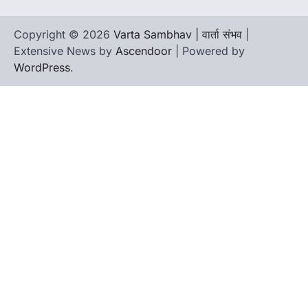
Copyright © 2026
Varta Sambhav | वार्ता संभव
|
Extensive News by
Ascendoor
| Powered by
WordPress
.