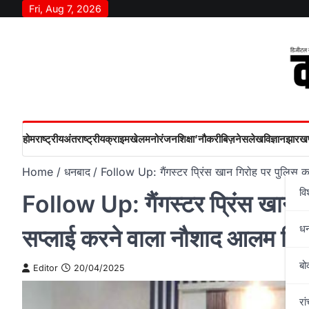
Skip
Fri, Aug 7, 2026
to
content
होम
राष्‍ट्रीय
अंतराष्‍ट्रीय
क्राइम
खेल
मनोरंजन
शिक्षा’
नौकरी
बिज़नेस
लेख
विज्ञान
झारखण
Home
धनबाद
Follow Up: गैंगस्टर प्रिंस खान गिरोह पर पुलिस 
वि
Follow Up: गैंगस्टर प्रिंस खान 
ध
सप्लाई करने वाला नौशाद आलम गिर
बो
Editor
20/04/2025
रां