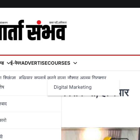
्ड
ई-पेपर
ADVERTISE
COURSES
का शिकंजा, हथियार सप्लाई करने वाला नौशाद आलम गिरफ्तार
शेष
Digital Marketing
गिरोह पर पुलिस का शिकंजा, हथियार
नबाद
फ्तार
कारो
ची