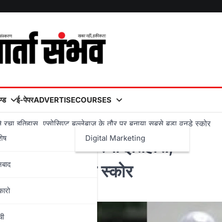
्ड
ई-पेपर
ADVERTISE
COURSES
ा इतिहास, एसोसिएट बल्लेबाज़ के तौर पर बनाया सबसे बड़ा वनडे स्कोर
शेष
Digital Marketing
ॉर्ज मंसी ने रचा इतिहास,
नबाद
ा सबसे बड़ा वनडे स्कोर
कारो
ची