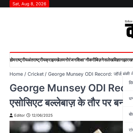
Skip
Sat, Aug 8, 2026
to
content
होम
राष्‍ट्रीय
अंतराष्‍ट्रीय
क्राइम
खेल
मनोरंजन
शिक्षा’
नौकरी
बिज़नेस
लेख
विज्ञान
झारखण
Home
Cricket
George Munsey ODI Record: जॉर्ज मंसी ने रच
वि
George Munsey ODI Record: ज
ध
एसोसिएट बल्लेबाज़ के तौर पर बनाय
बो
Editor
12/06/2025
रां