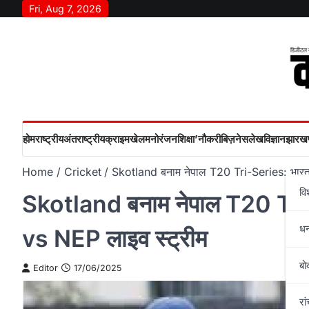
Skip
Fri, Aug 7, 2026
to
content
होम
राष्‍ट्रीय
अंतराष्‍ट्रीय
क्राइम
खेल
मनोरंजन
शिक्षा’
नौकरी
बिज़नेस
लेख
विज्ञान
झारखण
Home
Cricket
Skotland बनाम नेपाल T20 Tri-Series: भारत म
वि
Skotland बनाम नेपाल T20 Tri-S
ध
vs NEP लाइव स्ट्रीम
बो
Editor
17/06/2025
रां