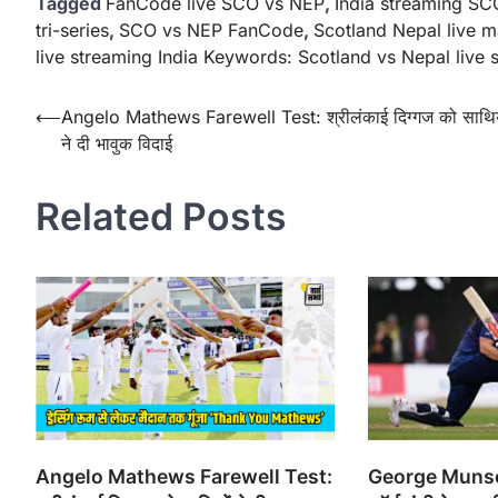
Tagged
FanCode live SCO vs NEP
,
India streaming S
tri-series
,
SCO vs NEP FanCode
,
Scotland Nepal live m
live streaming India Keywords: Scotland vs Nepal live 
Post
⟵
Angelo Mathews Farewell Test: श्रीलंकाई दिग्गज को साथिय
ने दी भावुक विदाई
navigation
Related Posts
Angelo Mathews Farewell Test:
George Munse