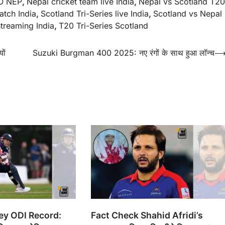
CO NEP
,
Nepal cricket team live India
,
Nepal vs Scotland T20
atch India
,
Scotland Tri-Series live India
,
Scotland vs Nepal
streaming India
,
T20 Tri-Series Scotland
ों
Suzuki Burgman 400 2025: नए रंगों के साथ हुआ लॉन्च
y ODI Record:
Fact Check Shahid Afridi’s