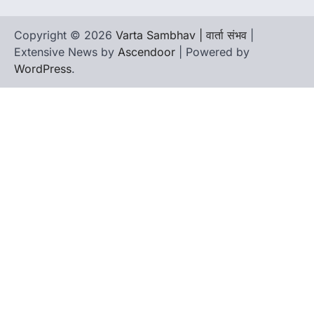
Copyright © 2026
Varta Sambhav | वार्ता संभव
|
Extensive News by
Ascendoor
| Powered by
WordPress
.