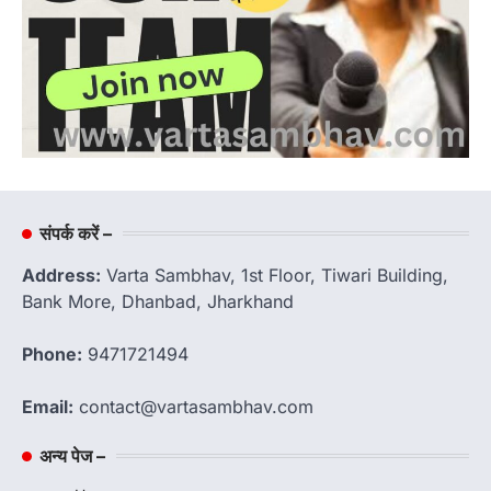
संपर्क करें –
Address:
Varta Sambhav, 1st Floor, Tiwari Building,
Bank More, Dhanbad, Jharkhand
Phone:
9471721494
Email:
contact@vartasambhav.com
अन्य पेज –