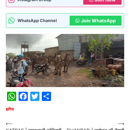
Join WhatsApp
WhatsApp Channel
WhatsApp
Facebook
Twitter
Share
झरिया
Post
⟵
⟶