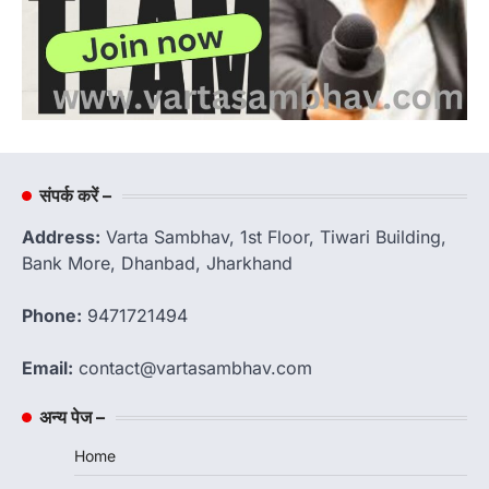
संपर्क करें –
Address:
Varta Sambhav, 1st Floor, Tiwari Building,
Bank More, Dhanbad, Jharkhand
Phone:
9471721494
Email:
contact@vartasambhav.com
अन्य पेज –
Home