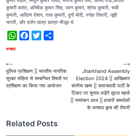
कुमार मंडल, मिथुन कुमार यादव, मनोज कुमार वर्मा, आनंद पांडे,अर्पिता
कुमारी बसंत, अभिषेक कुमार सिंह, पवन कुमार, श्रेया कुमारी, रूबी
कुमारी, आदित्य रोशन, राधा कुमारी, दुर्गा मोदी, स्नेहा तिवारी, जूही
भारती, और दर्जन छात्र छात्रा मौजूद थे
WhatsApp
Facebook
Twitter
Share
धनबाद
Post
⟵
⟶
पुलिस प्रशिक्षण || भारतीय नागरिक
Jharkhand Assembly
navigation
सुरक्षा संहिता से सम्बन्धित विषयों पर
Election 2024 || आखिकार
प्रशिक्षण का किया गया आयोजन
संस्पेंस खत्म || समाजवादी पार्टी के
टिकट पर चुनाव लड़ेंगे सूरज महतो
|| नामांकन आज || हजारों समर्थकों
के धनबाद कूच की तैयारी
Related Posts