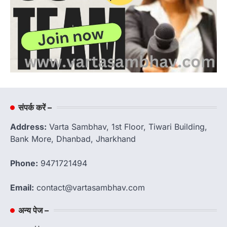
संपर्क करें –
Address:
Varta Sambhav, 1st Floor, Tiwari Building,
Bank More, Dhanbad, Jharkhand
Phone:
9471721494
Email:
contact@vartasambhav.com
अन्य पेज –