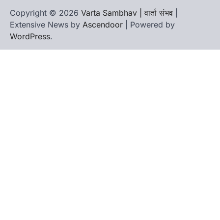
Copyright © 2026
Varta Sambhav | वार्ता संभव
|
Extensive News by
Ascendoor
| Powered by
WordPress
.