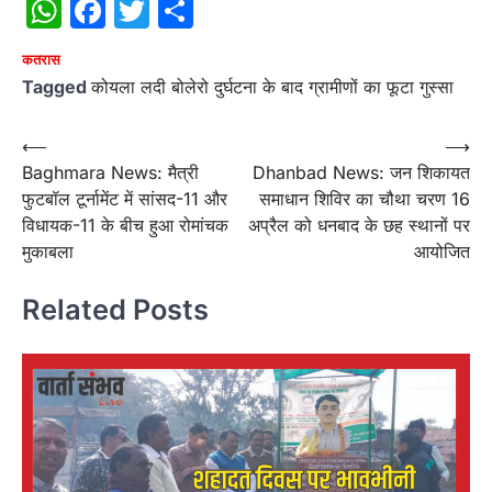
WhatsApp
Facebook
Twitter
Share
कतरास
Tagged
कोयला लदी बोलेरो दुर्घटना के बाद ग्रामीणों का फूटा गुस्सा
Post
⟵
⟶
Baghmara News: मैत्री
Dhanbad News: जन शिकायत
navigation
फुटबॉल टूर्नामेंट में सांसद-11 और
समाधान शिविर का चौथा चरण 16
विधायक-11 के बीच हुआ रोमांचक
अप्रैल को धनबाद के छह स्थानों पर
मुकाबला
आयोजित
Related Posts