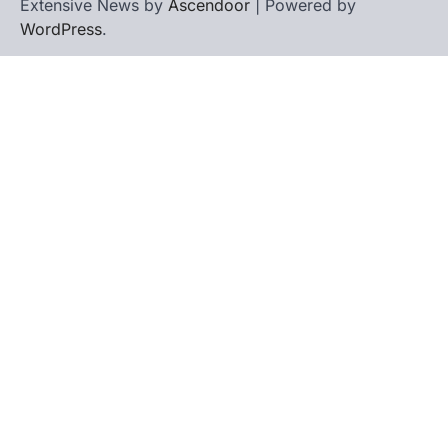
Extensive News by
Ascendoor
| Powered by
WordPress
.