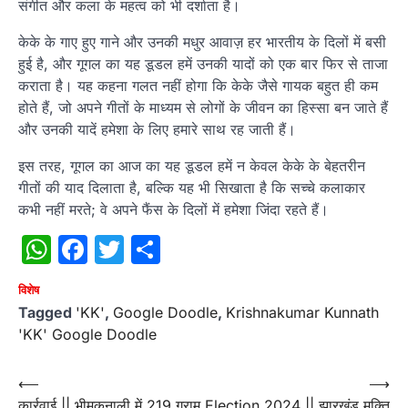
संगीत और कला के महत्व को भी दर्शाता है।
केके के गाए हुए गाने और उनकी मधुर आवाज़ हर भारतीय के दिलों में बसी
हुई है, और गूगल का यह डूडल हमें उनकी यादों को एक बार फिर से ताजा
कराता है। यह कहना गलत नहीं होगा कि केके जैसे गायक बहुत ही कम
होते हैं, जो अपने गीतों के माध्यम से लोगों के जीवन का हिस्सा बन जाते हैं
और उनकी यादें हमेशा के लिए हमारे साथ रह जाती हैं।
इस तरह, गूगल का आज का यह डूडल हमें न केवल केके के बेहतरीन
गीतों की याद दिलाता है, बल्कि यह भी सिखाता है कि सच्चे कलाकार
कभी नहीं मरते; वे अपने फैंस के दिलों में हमेशा जिंदा रहते हैं।
WhatsApp
Facebook
Twitter
Share
विशेष
Tagged
'KK'
,
Google Doodle
,
Krishnakumar Kunnath
'KK' Google Doodle
Post
⟵
⟶
कार्रवाई || भीमकनाली में 219 ग्राम
Election 2024 || झारखंड मुक्ति