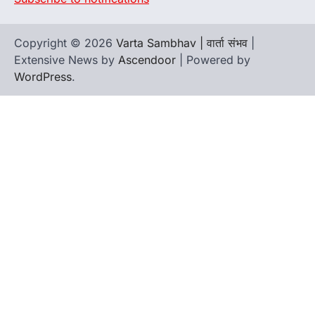
Copyright © 2026
Varta Sambhav | वार्ता संभव
|
Extensive News by
Ascendoor
| Powered by
WordPress
.