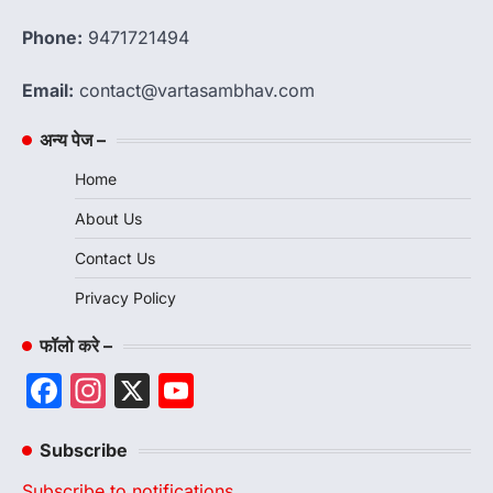
Phone:
9471721494
Email:
contact@vartasambhav.com
अन्य पेज –
Home
About Us
Contact Us
Privacy Policy
फॉलो करे –
Facebook
Instagram
X
YouTube
Channel
Subscribe
Subscribe to notifications