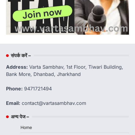
संपर्क करें –
Address:
Varta Sambhav, 1st Floor, Tiwari Building,
Bank More, Dhanbad, Jharkhand
Phone:
9471721494
Email:
contact@vartasambhav.com
अन्य पेज –
Home