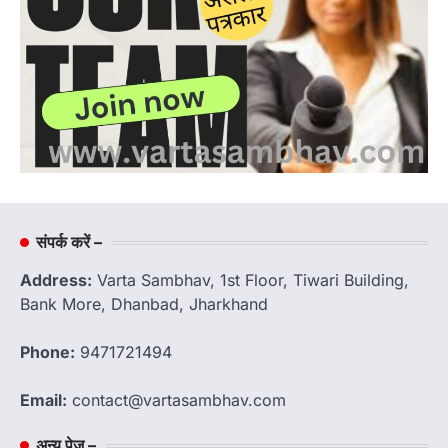
संपर्क करें –
Address:
Varta Sambhav, 1st Floor, Tiwari Building,
Bank More, Dhanbad, Jharkhand
Phone:
9471721494
Email:
contact@vartasambhav.com
अन्य पेज –